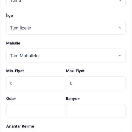
3.400.000 ₺
Mürsel’de Yatırım İçin Kaçırılmayacak Arsa
İlçe
Mudanya Yeni Mahalle, Mudanya
4400 m²
Mahalle
Detaylı İncele
Min. Fiyat
Max. Fiyat
SATILIK
Oda+
Banyo+
Anahtar Kelime