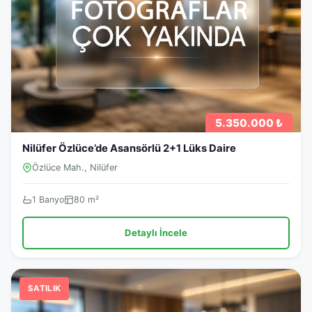
5.350.000 ₺
Nilüfer Özlüce’de Asansörlü 2+1 Lüks Daire
Özlüce Mah., Nilüfer
1 Banyo
80 m²
Detaylı İncele
SATILIK