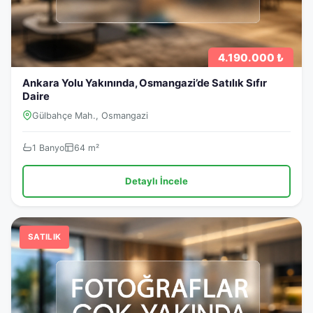
4.190.000 ₺
Ankara Yolu Yakınında, Osmangazi’de Satılık Sıfır
Daire
Gülbahçe Mah., Osmangazi
1 Banyo
64 m²
Detaylı İncele
SATILIK