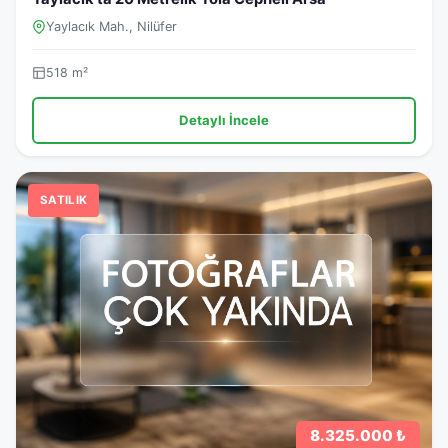
Yaylacık Mah., Nilüfer
518 m²
Detaylı İncele
SATILIK
8.325.000 ₺