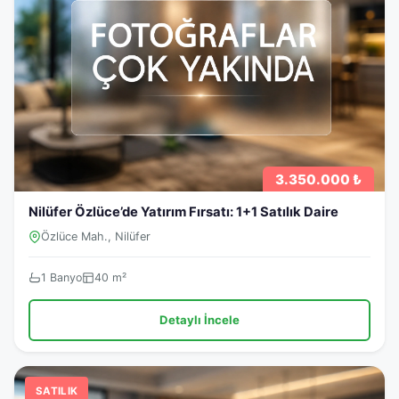
3.350.000 ₺
Nilüfer Özlüce’de Yatırım Fırsatı: 1+1 Satılık Daire
Özlüce Mah., Nilüfer
1 Banyo
40 m²
Detaylı İncele
SATILIK