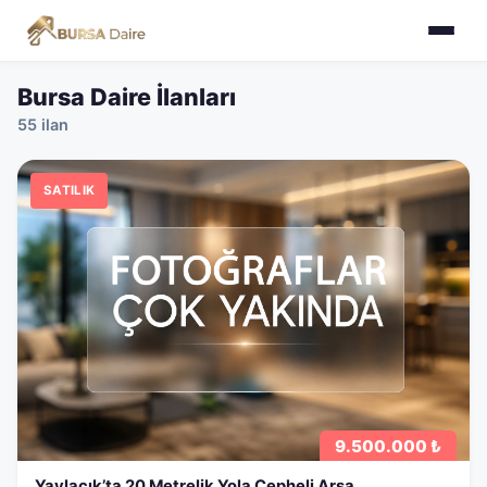
Bursa Daire İlanları
55 ilan
SATILIK
9.500.000 ₺
Yaylacık’ta 20 Metrelik Yola Cepheli Arsa