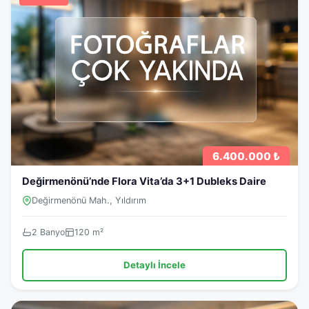
6.400.000 ₺
Değirmenönü’nde Flora Vita’da 3+1 Dubleks Daire
Değirmenönü Mah., Yıldırım
2 Banyo
120 m²
Detaylı İncele