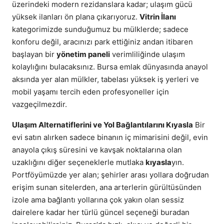
üzerindeki modern rezidanslara kadar; ulaşım gücü
yüksek ilanları ön plana çıkarıyoruz.
Vitrin İlanı
kategorimizde sunduğumuz bu mülklerde; sadece
konforu değil, aracınızı park ettiğiniz andan itibaren
başlayan bir
yönetim paneli
verimliliğinde ulaşım
kolaylığını bulacaksınız. Bursa emlak dünyasında anayol
aksında yer alan mülkler, tabelası yüksek iş yerleri ve
mobil yaşamı tercih eden profesyoneller için
vazgeçilmezdir.
Ulaşım Alternatiflerini ve Yol Bağlantılarını Kıyasla
Bir
evi satın alırken sadece binanın iç mimarisini değil, evin
anayola çıkış süresini ve kavşak noktalarına olan
uzaklığını diğer seçeneklerle mutlaka
kıyasla
yın.
Portföyümüzde yer alan; şehirler arası yollara doğrudan
erişim sunan sitelerden, ana arterlerin gürültüsünden
izole ama bağlantı yollarına çok yakın olan sessiz
dairelere kadar her türlü güncel seçeneği buradan