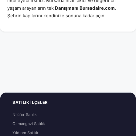
inceleyebilirsiniz. Bursa’da hızlı, akıcı ve değerli bir
yaşam arayanların tek
Danışman
ı
Bursadaire.com
.
Şehrin kapılarını kendinize sonuna kadar açın!
SATILIK İLÇELER
Nilüfer Satılık
Osmangazi Satılık
Yıldırım Satılık