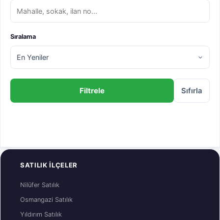
dönüşümü bekleyin;
başaran satılık daire
piyasası,
küçük bütçelerle büyük gelecek planları yapanlar için en
mantıklı giriş noktalarından biri.
Sıralama
Filtrele
Sıfırla
SATILIK İLÇELER
Nilüfer Satılık
Osmangazi Satılık
Yıldırım Satılık