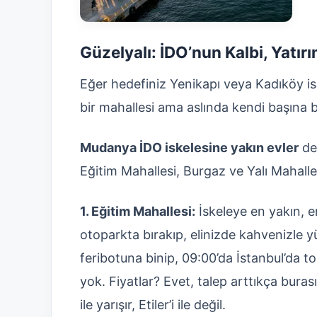
Güzelyalı: İDO’nun Kalbi, Yatı
Eğer hedefiniz Yenikapı veya Kadıköy is
bir mahallesi ama aslında kendi başına bi
Mudanya İDO iskelesine yakın evler
ded
Eğitim Mahallesi, Burgaz ve Yalı Mahalles
1. Eğitim Mahallesi:
İskeleye en yakın, e
otoparkta bırakıp, elinizde kahvenizle y
feribotuna binip, 09:00’da İstanbul’da top
yok. Fiyatlar? Evet, talep arttıkça buras
ile yarışır, Etiler’i ile değil.