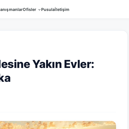
anışmanlar
Ofisler
Pusula
İletişim
esine Yakın Evler:
ka