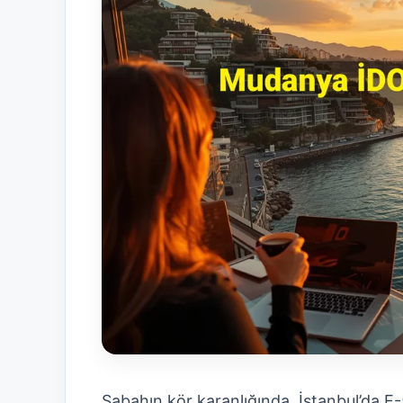
Sabahın kör karanlığında, İstanbul’da E