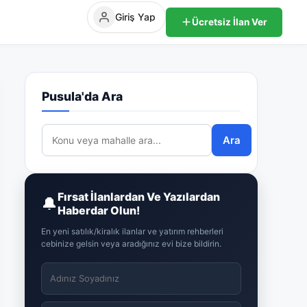
Giriş Yap
Ücretsiz İlan Ver
Pusula'da Ara
Ara
Fırsat İlanlardan Ve Yazılardan
🔔
Haberdar Olun!
En yeni satılık/kiralık ilanlar ve yatırım rehberleri
cebinize gelsin veya aradığınız evi bize bildirin.