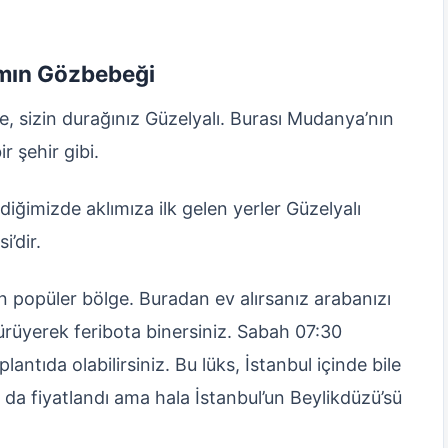
rımın Gözbebeği
e, sizin durağınız Güzelyalı. Burası Mudanya’nın
r şehir gibi.
iğimizde aklımıza ilk gelen yerler Güzelyalı
i’dir.
n popüler bölge. Buradan ev alırsanız arabanızı
ürüyerek feribota binersiniz. Sabah 07:30
lantıda olabilirsiniz. Bu lüks, İstanbul içinde bile
ı da fiyatlandı ama hala İstanbul’un Beylikdüzü’sü