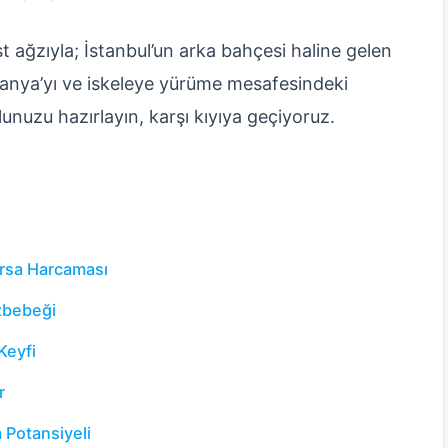
t ağzıyla; İstanbul’un arka bahçesi haline gelen
Mudanya’yı ve iskeleye yürüme mesafesindeki
nuzu hazırlayın, karşı kıyıya geçiyoruz.
ursa Harcaması
özbebeği
Keyfi
r
m Potansiyeli