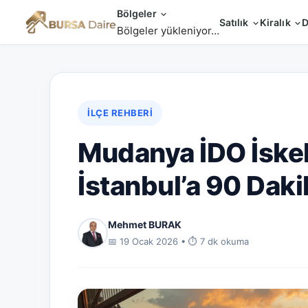
Bölgeler
Satılık
Kiralık
D
Bölgeler yükleniyor…
İLÇE REHBERI
Mudanya İDO İskel
İstanbul’a 90 Daki
Mehmet BURAK
📅 19 Ocak 2026 • ⏱️ 7 dk okuma