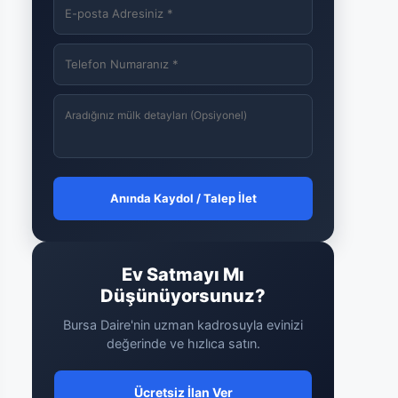
Anında Kaydol / Talep İlet
Ev Satmayı Mı
Düşünüyorsunuz?
Bursa Daire'nin uzman kadrosuyla evinizi
değerinde ve hızlıca satın.
Ücretsiz İlan Ver